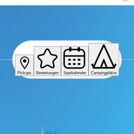
eid
Pickups
Bewertungen
Sparkalender
Campingplätze