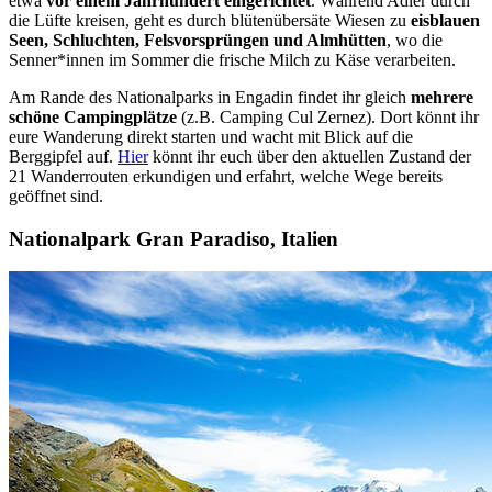
etwa
vor einem Jahrhundert eingerichtet
. Während Adler durch
die Lüfte kreisen, geht es durch blütenübersäte Wiesen zu
eisblauen
Seen, Schluchten, Felsvorsprüngen und Almhütten
, wo die
Senner*innen im Sommer die frische Milch zu Käse verarbeiten.
Am Rande des Nationalparks in Engadin findet ihr gleich
mehrere
schöne Campingplätze
(z.B. Camping Cul Zernez). Dort könnt ihr
eure Wanderung direkt starten und wacht mit Blick auf die
Berggipfel auf.
Hier
könnt ihr euch über den aktuellen Zustand der
21 Wanderrouten erkundigen und erfahrt, welche Wege bereits
geöffnet sind.
Nationalpark Gran Paradiso, Italien