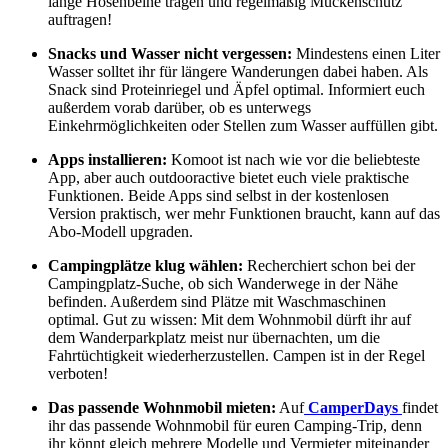
lange Hosenbeine tragen und regelmäßig Mückenschutz
auftragen!
Snacks und Wasser nicht vergessen:
Mindestens einen Liter
Wasser solltet ihr für längere Wanderungen dabei haben. Als
Snack sind Proteinriegel und Äpfel optimal. Informiert euch
außerdem vorab darüber, ob es unterwegs
Einkehrmöglichkeiten oder Stellen zum Wasser auffüllen gibt.
Apps installieren:
Komoot ist nach wie vor die beliebteste
App, aber auch outdooractive bietet euch viele praktische
Funktionen. Beide Apps sind selbst in der kostenlosen
Version praktisch, wer mehr Funktionen braucht, kann auf das
Abo-Modell upgraden.
Campingplätze klug wählen:
Recherchiert schon bei der
Campingplatz-Suche, ob sich Wanderwege in der Nähe
befinden. Außerdem sind Plätze mit Waschmaschinen
optimal. Gut zu wissen: Mit dem Wohnmobil dürft ihr auf
dem Wanderparkplatz meist nur übernachten, um die
Fahrtüchtigkeit wiederherzustellen. Campen ist in der Regel
verboten!
Das passende Wohnmobil mieten:
Auf
CamperDays
findet
ihr das passende Wohnmobil für euren Camping-Trip, denn
ihr könnt gleich mehrere Modelle und Vermieter miteinander