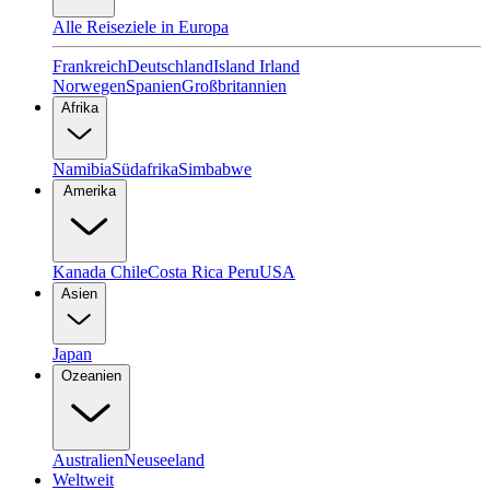
Alle Reiseziele in Europa
Frankreich
Deutschland
Island
Irland
Norwegen
Spanien
Großbritannien
Afrika
Namibia
Südafrika
Simbabwe
Amerika
Kanada
Chile
Costa Rica
Peru
USA
Asien
Japan
Ozeanien
Australien
Neuseeland
Weltweit