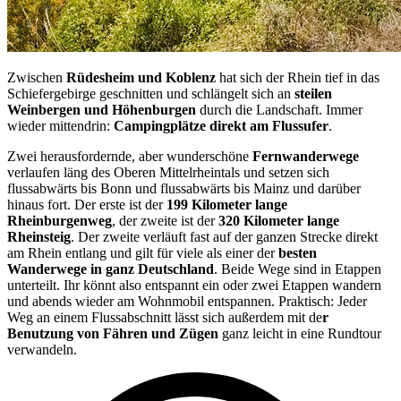
Zwischen
Rüdesheim und Koblenz
hat sich der Rhein tief in das
Schiefergebirge geschnitten und schlängelt sich an
steilen
Weinbergen und Höhenburgen
durch die Landschaft. Immer
wieder mittendrin:
Campingplätze direkt am Flussufer
.
Zwei herausfordernde, aber wunderschöne
Fernwanderwege
verlaufen läng des Oberen Mittelrheintals und setzen sich
flussabwärts bis Bonn und flussabwärts bis Mainz und darüber
hinaus fort. Der erste ist der
199 Kilometer lange
Rheinburgenweg
, der zweite ist der
320 Kilometer lange
Rheinsteig
. Der zweite verläuft fast auf der ganzen Strecke direkt
am Rhein entlang und gilt für viele als einer der
besten
Wanderwege in ganz Deutschland
. Beide Wege sind in Etappen
unterteilt. Ihr könnt also entspannt ein oder zwei Etappen wandern
und abends wieder am Wohnmobil entspannen. Praktisch: Jeder
Weg an einem Flussabschnitt lässt sich außerdem mit de
r
Benutzung von Fähren und Zügen
ganz leicht in eine Rundtour
verwandeln.