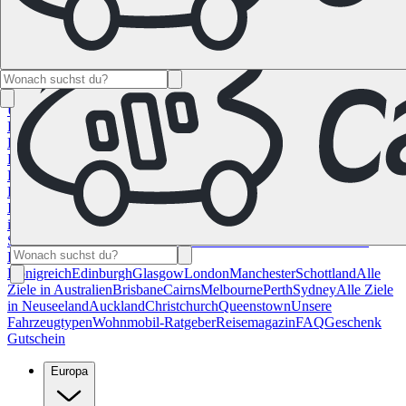
Namibia
Südafrika
Alle Ziele in
Kanada
Calgary
Halifax
Montreal
Toronto
Vancouver
Alle Ziele in den
USA
Las Vegas
Los Angeles
Miami
New York
San
Francisco
Chile
Costa Rica
Alle Reiseziele in
Deutschland
Berlin
Hamburg
Hannover
Köln
Leipzig
München
Stuttgart
Reiseziele in
Frankreich
Korsika
Lyon
Marseilles
Nizza
Paris
Toulouse
Alle
Reiseziele in
Italien
Cagliari
Florenz
Mailand
Rom
Sardinien
Venedig
Alle Reiseziele
in Norwegen
Bergen
Oslo
Alle Reiseziele in
Spanien
Andalusien
Barcelona
Bilbao
Madrid
Sevilla
Valencia
Alle
Reiseziele im Vereinigtem
Königreich
Edinburgh
Glasgow
London
Manchester
Schottland
Alle
Ziele in Australien
Brisbane
Cairns
Melbourne
Perth
Sydney
Alle Ziele
in Neuseeland
Auckland
Christchurch
Queenstown
Unsere
Fahrzeugtypen
Wohnmobil-Ratgeber
Reisemagazin
FAQ
Geschenk
Gutschein
Europa