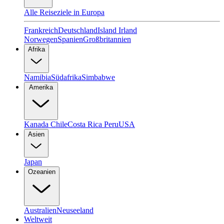
Alle Reiseziele in Europa
Frankreich
Deutschland
Island
Irland
Norwegen
Spanien
Großbritannien
Afrika
Namibia
Südafrika
Simbabwe
Amerika
Kanada
Chile
Costa Rica
Peru
USA
Asien
Japan
Ozeanien
Australien
Neuseeland
Weltweit