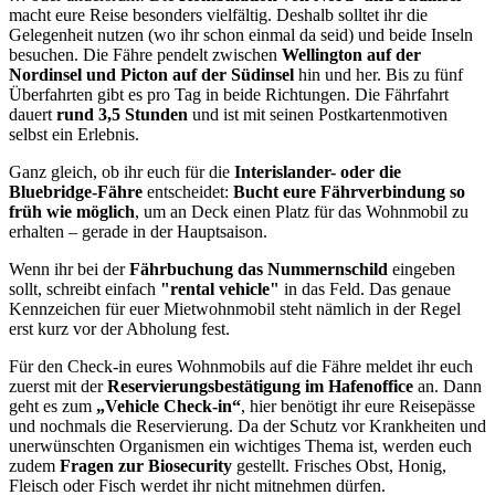
macht eure Reise besonders vielfältig. Deshalb solltet ihr die
Gelegenheit nutzen (wo ihr schon einmal da seid) und beide Inseln
besuchen. Die Fähre pendelt zwischen
Wellington auf der
Nordinsel und Picton auf der Südinsel
hin und her. Bis zu fünf
Überfahrten gibt es pro Tag in beide Richtungen. Die Fährfahrt
dauert
rund 3,5 Stunden
und ist mit seinen Postkartenmotiven
selbst ein Erlebnis.
Ganz gleich, ob ihr euch für die
Interislander- oder die
Bluebridge-Fähre
entscheidet:
Bucht eure Fährverbindung so
früh wie möglich
, um an Deck einen Platz für das Wohnmobil zu
erhalten – gerade in der Hauptsaison.
Wenn ihr bei der
Fährbuchung das Nummernschild
eingeben
sollt, schreibt einfach
"rental vehicle"
in das Feld. Das genaue
Kennzeichen für euer Mietwohnmobil steht nämlich in der Regel
erst kurz vor der Abholung fest.
Für den Check-in eures Wohnmobils auf die Fähre meldet ihr euch
zuerst mit der
Reservierungsbestätigung im Hafenoffice
an. Dann
geht es zum
„Vehicle Check-in“
, hier benötigt ihr eure Reisepässe
und nochmals die Reservierung. Da der Schutz vor Krankheiten und
unerwünschten Organismen ein wichtiges Thema ist, werden euch
zudem
Fragen zur Biosecurity
gestellt. Frisches Obst, Honig,
Fleisch oder Fisch werdet ihr nicht mitnehmen dürfen.