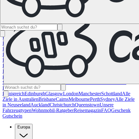
Namibia
Südafrika
Alle Ziele in
Kanada
Calgary
Halifax
Montreal
Toronto
Vancouver
Alle Ziele in den
USA
Las Vegas
Los Angeles
Miami
New York
San
Francisco
Chile
Costa Rica
Alle Reiseziele in
Deutschland
Berlin
Hamburg
Hannover
Köln
Leipzig
München
Stuttgart
Reiseziele in
Frankreich
Korsika
Lyon
Marseilles
Nizza
Paris
Toulouse
Alle
Reiseziele in
Italien
Cagliari
Florenz
Mailand
Rom
Sardinien
Venedig
Alle Reiseziele
in Norwegen
Bergen
Oslo
Alle Reiseziele in
Spanien
Andalusien
Barcelona
Bilbao
Madrid
Sevilla
Valencia
Alle
Reiseziele im Vereinigtem
Königreich
Edinburgh
Glasgow
London
Manchester
Schottland
Alle
Ziele in Australien
Brisbane
Cairns
Melbourne
Perth
Sydney
Alle Ziele
in Neuseeland
Auckland
Christchurch
Queenstown
Unsere
Fahrzeugtypen
Wohnmobil-Ratgeber
Reisemagazin
FAQ
Geschenk
Gutschein
Europa