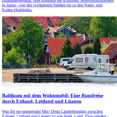
zusammengestellt. Hier kommen die schönsten Sehenswürdigkeiten
in Japan - von den wichtigsten Städten bis zu den Natur- und
Kultur-Highlights.
Baltikum mit dem Wohnmobil: Eine Rundreise
durch Estland, Lettland und Litauen
Was für ein spannender Mix! Denn Länderhopping zwischen
Estland, Lettland und Litauen ist wie Stadt, Land, Fluss spielen –