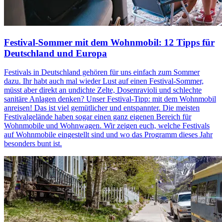
Festival-Sommer mit dem Wohnmobil: 12 Tipps für
Deutschland und Europa
Festivals in Deutschland gehören für uns einfach zum Sommer
dazu. Ihr habt auch mal wieder Lust auf einen Festival-Sommer,
müsst aber direkt an undichte Zelte, Dosenravioli und schlechte
sanitäre Anlagen denken? Unser Festival-Tipp: mit dem Wohnmobil
anreisen! Das ist viel gemütlicher und entspannter. Die meisten
Festivalgelände haben sogar einen ganz eigenen Bereich für
Wohnmobile und Wohnwagen. Wir zeigen euch, welche Festivals
auf Wohnmobile eingestellt sind und wo das Programm dieses Jahr
besonders bunt ist.