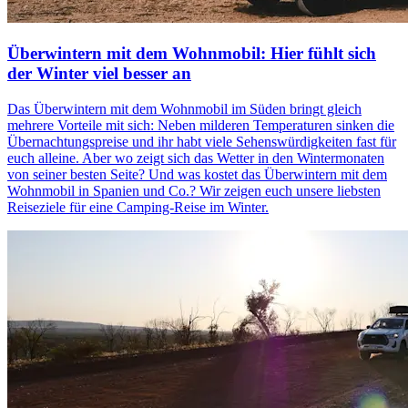
Überwintern mit dem Wohnmobil: Hier fühlt sich
der Winter viel besser an
Das Überwintern mit dem Wohnmobil im Süden bringt gleich
mehrere Vorteile mit sich: Neben milderen Temperaturen sinken die
Übernachtungspreise und ihr habt viele Sehenswürdigkeiten fast für
euch alleine. Aber wo zeigt sich das Wetter in den Wintermonaten
von seiner besten Seite? Und was kostet das Überwintern mit dem
Wohnmobil in Spanien und Co.? Wir zeigen euch unsere liebsten
Reiseziele für eine Camping-Reise im Winter.