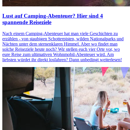
Lust auf Camping-Abenteuer? Hier sind 4
spannende Reiseziele
Nach einem Camping-Abenteuer hat man viele Geschichten zu
erzählen - von staubigen Schotterpisten, wilden Nationalparks und
Nächten unter dem sternenklaren Himmel. Aber wo findet man
solche Reiseziele heute noch? Wir stellen euch vier Orte vor, wo
eure Reise zum ultimativen Wohnmobil-Abenteuer wird. Am
liebsten würdet ihr direkt losfahren? Dann unbedingt weiterlesen!