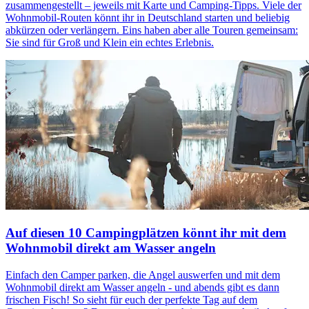
zusammengestellt – jeweils mit Karte und Camping-Tipps. Viele der
Wohnmobil-Routen könnt ihr in Deutschland starten und beliebig
abkürzen oder verlängern. Eins haben aber alle Touren gemeinsam:
Sie sind für Groß und Klein ein echtes Erlebnis.
Auf diesen 10 Campingplätzen könnt ihr mit dem
Wohnmobil direkt am Wasser angeln
Einfach den Camper parken, die Angel auswerfen und mit dem
Wohnmobil direkt am Wasser angeln - und abends gibt es dann
frischen Fisch! So sieht für euch der perfekte Tag auf dem