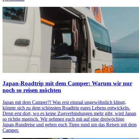
Japan-Roadtrip mit dem Camper: Warum wir nur
noch so reisen möchten
Japan mit dem Camper?! Was erst einmal ungewöhnlich klingt,
könnte sich zu dem schönsten Roadtrip eures Lebens entwickeln.
Denn erst dort, wo es keine Zugverbindungen mehr gibt, wird Japan
so richtig magisch. Wir nehmen euch mit auf eine dreiwöchige
Japan-Rundreise und geben euch Tipps rund um das Reisen mit dem
Camper.