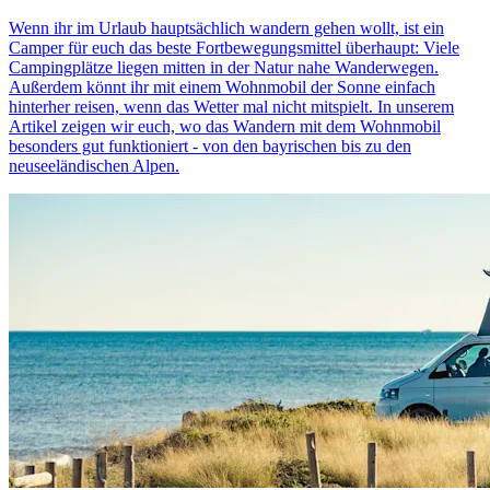
Wenn ihr im Urlaub hauptsächlich wandern gehen wollt, ist ein
Camper für euch das beste Fortbewegungsmittel überhaupt: Viele
Campingplätze liegen mitten in der Natur nahe Wanderwegen.
Außerdem könnt ihr mit einem Wohnmobil der Sonne einfach
hinterher reisen, wenn das Wetter mal nicht mitspielt. In unserem
Artikel zeigen wir euch, wo das Wandern mit dem Wohnmobil
besonders gut funktioniert - von den bayrischen bis zu den
neuseeländischen Alpen.