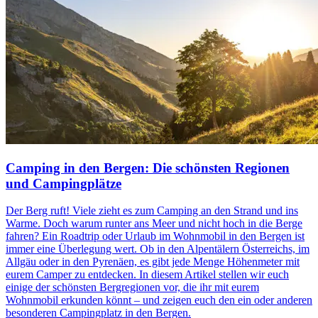
Camping in den Bergen: Die schönsten Regionen
und Campingplätze
Der Berg ruft! Viele zieht es zum Camping an den Strand und ins
Warme. Doch warum runter ans Meer und nicht hoch in die Berge
fahren? Ein Roadtrip oder Urlaub im Wohnmobil in den Bergen ist
immer eine Überlegung wert. Ob in den Alpentälern Österreichs, im
Allgäu oder in den Pyrenäen, es gibt jede Menge Höhenmeter mit
eurem Camper zu entdecken. In diesem Artikel stellen wir euch
einige der schönsten Bergregionen vor, die ihr mit eurem
Wohnmobil erkunden könnt – und zeigen euch den ein oder anderen
besonderen Campingplatz in den Bergen.