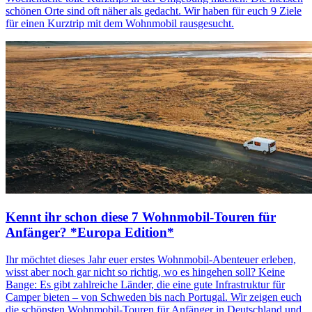
schönen Orte sind oft näher als gedacht. Wir haben für euch 9 Ziele
für einen Kurztrip mit dem Wohnmobil rausgesucht.
Kennt ihr schon diese 7 Wohnmobil-Touren für
Anfänger? *Europa Edition*
Ihr möchtet dieses Jahr euer erstes Wohnmobil-Abenteuer erleben,
wisst aber noch gar nicht so richtig, wo es hingehen soll? Keine
Bange: Es gibt zahlreiche Länder, die eine gute Infrastruktur für
Camper bieten – von Schweden bis nach Portugal. Wir zeigen euch
die schönsten Wohnmobil-Touren für Anfänger in Deutschland und