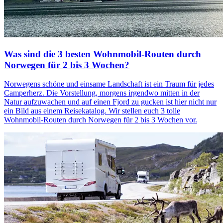
Was sind die 3 besten Wohnmobil-Routen durch
Norwegen für 2 bis 3 Wochen?
Norwegens schöne und einsame Landschaft ist ein Traum für jedes
Camperherz. Die Vorstellung, morgens irgendwo mitten in der
Natur aufzuwachen und auf einen Fjord zu gucken ist hier nicht nur
ein Bild aus einem Reisekatalog. Wir stellen euch 3 tolle
Wohnmobil-Routen durch Norwegen für 2 bis 3 Wochen vor.