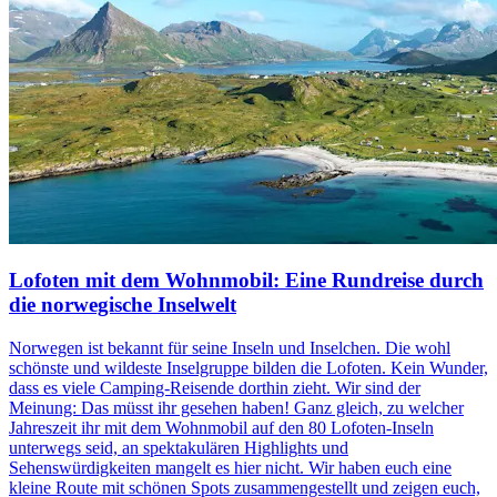
Lofoten mit dem Wohnmobil: Eine Rundreise durch
die norwegische Inselwelt
Norwegen ist bekannt für seine Inseln und Inselchen. Die wohl
schönste und wildeste Inselgruppe bilden die Lofoten. Kein Wunder,
dass es viele Camping-Reisende dorthin zieht. Wir sind der
Meinung: Das müsst ihr gesehen haben! Ganz gleich, zu welcher
Jahreszeit ihr mit dem Wohnmobil auf den 80 Lofoten-Inseln
unterwegs seid, an spektakulären Highlights und
Sehenswürdigkeiten mangelt es hier nicht. Wir haben euch eine
kleine Route mit schönen Spots zusammengestellt und zeigen euch,