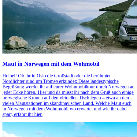
Maut in Norwegen mit dem Wohmobil
Heihei! Ob ihr in Oslo die Großstadt oder die berühmten
Nordlichter rund um Tromsø erkundet: Diese landestypische
Begrüßung werdet ihr auf eurer Wohnmobiltour durch Norwegen an
jeder Ecke hören. Hier und da müsst ihr nach dem Gruß auch einige
norwegische Kronen auf den virtuellen Tisch legen – etwa an den
vielen Mautstationen im skandinavischen Land. Welche Maut euch
in Norwegen mit dem Wohnmobil wo erwartet und wie ihr dabei
spart, erfahrt ihr hier.