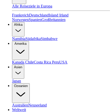
Alle Reiseziele in Europa
Frankreich
Deutschland
Island
Irland
Norwegen
Spanien
Großbritannien
Afrika
Namibia
Südafrika
Simbabwe
Amerika
Kanada
Chile
Costa Rica
Peru
USA
Asien
Japan
Ozeanien
Australien
Neuseeland
Weltweit