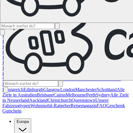
Namibia
Südafrika
Alle Ziele in
Kanada
Calgary
Halifax
Montreal
Toronto
Vancouver
Alle Ziele in den
USA
Las Vegas
Los Angeles
Miami
New York
San
Francisco
Chile
Costa Rica
Alle Reiseziele in
Deutschland
Berlin
Hamburg
Hannover
Köln
Leipzig
München
Stuttgart
Reiseziele in
Frankreich
Korsika
Lyon
Marseilles
Nizza
Paris
Toulouse
Alle
Reiseziele in
Italien
Cagliari
Florenz
Mailand
Rom
Sardinien
Venedig
Alle Reiseziele
in Norwegen
Bergen
Oslo
Alle Reiseziele in
Spanien
Andalusien
Barcelona
Bilbao
Madrid
Sevilla
Valencia
Alle
Reiseziele im Vereinigtem
Königreich
Edinburgh
Glasgow
London
Manchester
Schottland
Alle
Ziele in Australien
Brisbane
Cairns
Melbourne
Perth
Sydney
Alle Ziele
in Neuseeland
Auckland
Christchurch
Queenstown
Unsere
Fahrzeugtypen
Wohnmobil-Ratgeber
Reisemagazin
FAQ
Geschenk
Gutschein
Europa