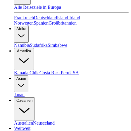
Alle Reiseziele in Europa
Frankreich
Deutschland
Island
Irland
Norwegen
Spanien
Großbritannien
Afrika
Namibia
Südafrika
Simbabwe
Amerika
Kanada
Chile
Costa Rica
Peru
USA
Asien
Japan
Ozeanien
Australien
Neuseeland
Weltweit