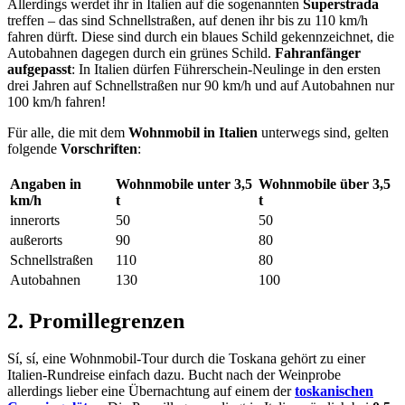
Allerdings werdet ihr in Italien auf die sogenannten
Superstrada
treffen – das sind Schnellstraßen, auf denen ihr bis zu 110 km/h
fahren dürft. Diese sind durch ein blaues Schild gekennzeichnet, die
Autobahnen dagegen durch ein grünes Schild.
Fahranfänger
aufgepasst
: In Italien dürfen Führerschein-Neulinge in den ersten
drei Jahren auf Schnellstraßen nur 90 km/h und auf Autobahnen nur
100 km/h fahren!
Für alle, die mit dem
Wohnmobil in Italien
unterwegs sind, gelten
folgende
Vorschriften
:
Angaben in
Wohnmobile unter 3,5
Wohnmobile über 3,5
km/h
t
t
innerorts
50
50
außerorts
90
80
Schnellstraßen
110
80
Autobahnen
130
100
2. Promillegrenzen
Sí, sí, eine Wohnmobil-Tour durch die Toskana gehört zu einer
Italien-Rundreise einfach dazu. Bucht nach der Weinprobe
allerdings lieber eine Übernachtung auf einem der
toskanischen