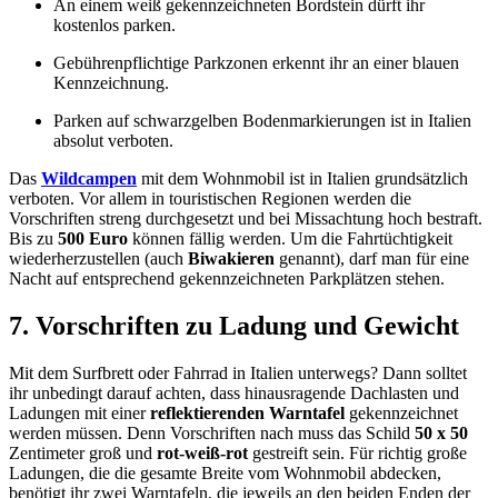
An einem weiß gekennzeichneten Bordstein dürft ihr
kostenlos parken.
Gebührenpflichtige Parkzonen erkennt ihr an einer blauen
Kennzeichnung.
Parken auf schwarzgelben Bodenmarkierungen ist in Italien
absolut verboten.
Das
Wildcampen
mit dem Wohnmobil ist in Italien grundsätzlich
verboten. Vor allem in touristischen Regionen werden die
Vorschriften streng durchgesetzt und bei Missachtung hoch bestraft.
Bis zu
500 Euro
können fällig werden. Um die Fahrtüchtigkeit
wiederherzustellen (auch
Biwakieren
genannt), darf man für eine
Nacht auf entsprechend gekennzeichneten Parkplätzen stehen.
7. Vorschriften zu Ladung und Gewicht
Mit dem Surfbrett oder Fahrrad in Italien unterwegs? Dann solltet
ihr unbedingt darauf achten, dass hinausragende Dachlasten und
Ladungen mit einer
reflektierenden Warntafel
gekennzeichnet
werden müssen. Denn Vorschriften nach muss das Schild
50 x 50
Zentimeter groß und
rot-weiß-rot
gestreift sein. Für richtig große
Ladungen, die die gesamte Breite vom Wohnmobil abdecken,
benötigt ihr zwei Warntafeln, die jeweils an den beiden Enden der