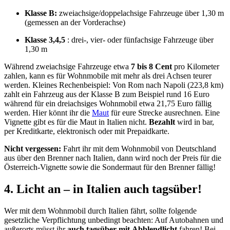
Klasse B:
zweiachsige/doppelachsige Fahrzeuge über 1,30 m
(gemessen an der Vorderachse)
Klasse 3,4,5
: drei-, vier- oder fünfachsige Fahrzeuge über
1,30 m
Während zweiachsige Fahrzeuge etwa
7 bis 8 Cent
pro Kilometer
zahlen, kann es für Wohnmobile mit mehr als drei Achsen teurer
werden. Kleines Rechenbeispiel: Von Rom nach Napoli (223,8 km)
zahlt ein Fahrzeug aus der Klasse B zum Beispiel rund 16 Euro
während für ein dreiachsiges Wohnmobil etwa 21,75 Euro fällig
werden. Hier könnt ihr die
Maut
für eure Strecke ausrechnen. Eine
Vignette gibt es für die Maut in Italien nicht.
Bezahlt
wird in bar,
per Kreditkarte, elektronisch oder mit Prepaidkarte.
Nicht vergessen:
Fahrt ihr mit dem Wohnmobil von Deutschland
aus über den Brenner nach Italien, dann wird noch der Preis für die
Österreich-Vignette sowie die Sondermaut für den Brenner fällig!
4. Licht an – in Italien auch tagsüber!
Wer mit dem Wohnmobil durch Italien fährt, sollte folgende
gesetzliche Verpflichtung unbedingt beachten: Auf Autobahnen und
außerorts müsst ihr
auch tagsüber
mit
Abblendlicht
fahren! Bei