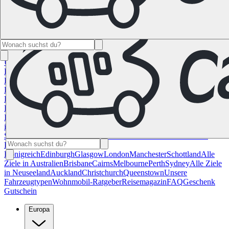
Namibia
Südafrika
Alle Ziele in
Kanada
Calgary
Halifax
Montreal
Toronto
Vancouver
Alle Ziele in den
USA
Las Vegas
Los Angeles
Miami
New York
San
Francisco
Chile
Costa Rica
Alle Reiseziele in
Deutschland
Berlin
Hamburg
Hannover
Köln
Leipzig
München
Stuttgart
Reiseziele in
Frankreich
Korsika
Lyon
Marseilles
Nizza
Paris
Toulouse
Alle
Reiseziele in
Italien
Cagliari
Florenz
Mailand
Rom
Sardinien
Venedig
Alle Reiseziele
in Norwegen
Bergen
Oslo
Alle Reiseziele in
Spanien
Andalusien
Barcelona
Bilbao
Madrid
Sevilla
Valencia
Alle
Reiseziele im Vereinigtem
Königreich
Edinburgh
Glasgow
London
Manchester
Schottland
Alle
Ziele in Australien
Brisbane
Cairns
Melbourne
Perth
Sydney
Alle Ziele
in Neuseeland
Auckland
Christchurch
Queenstown
Unsere
Fahrzeugtypen
Wohnmobil-Ratgeber
Reisemagazin
FAQ
Geschenk
Gutschein
Europa