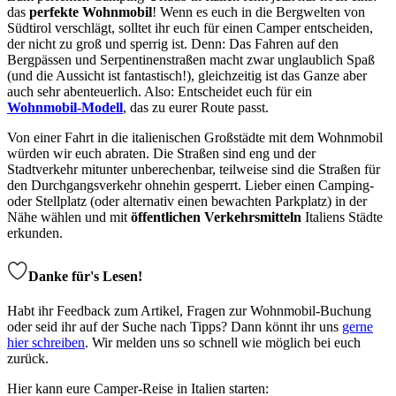
das
perfekte Wohnmobil
! Wenn es euch in die Bergwelten von
Südtirol verschlägt, solltet ihr euch für einen Camper entscheiden,
der nicht zu groß und sperrig ist. Denn: Das Fahren auf den
Bergpässen und Serpentinenstraßen macht zwar unglaublich Spaß
(und die Aussicht ist fantastisch!), gleichzeitig ist das Ganze aber
auch sehr abenteuerlich. Also: Entscheidet euch für ein
Wohnmobil-Modell
, das zu eurer Route passt.
Von einer Fahrt in die italienischen Großstädte mit dem Wohnmobil
würden wir euch abraten. Die Straßen sind eng und der
Stadtverkehr mitunter unberechenbar, teilweise sind die Straßen für
den Durchgangsverkehr ohnehin gesperrt. Lieber einen Camping-
oder Stellplatz (oder alternativ einen bewachten Parkplatz) in der
Nähe wählen und mit
öffentlichen Verkehrsmitteln
Italiens Städte
erkunden.
Danke für's Lesen!
Habt ihr Feedback zum Artikel, Fragen zur Wohnmobil-Buchung
oder seid ihr auf der Suche nach Tipps? Dann könnt ihr uns
gerne
hier schreiben
. Wir melden uns so schnell wie möglich bei euch
zurück.
Hier kann eure Camper-Reise in Italien starten: