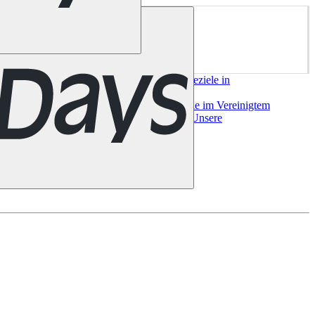
ork
San Francisco
Chile
Costa Rica
Alle Reiseziele in
e
Alle Reiseziele in
a
Bilbao
Madrid
Sevilla
Valencia
Alle Reiseziele im Vereinigtem
useeland
Auckland
Christchurch
Queenstown
Unsere