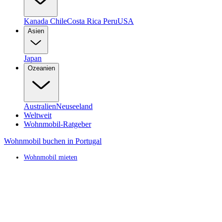
Kanada
Chile
Costa Rica
Peru
USA
Asien
Japan
Ozeanien
Australien
Neuseeland
Weltweit
Wohnmobil-Ratgeber
Wohnmobil buchen in Portugal
Wohnmobil mieten