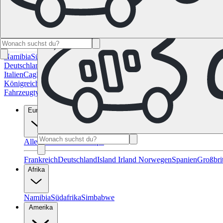
Namibia
Südafrika
Alle Ziele in Kanada
Calgary
Halifax
Montreal
Toron
Deutschland
Berlin
Hamburg
Hannover
Köln
Leipzig
München
Stuttgart
Italien
Cagliari
Florenz
Mailand
Rom
Sardinien
Venedig
Alle Reiseziele 
Königreich
Edinburgh
Glasgow
London
Manchester
Schottland
Alle Zie
Fahrzeugtypen
Wohnmobil-Ratgeber
Reisemagazin
FAQ
Geschenk Gut
Europa
Alle Reiseziele in Europa
Frankreich
Deutschland
Island
Irland
Norwegen
Spanien
Großbri
Afrika
Namibia
Südafrika
Simbabwe
Amerika