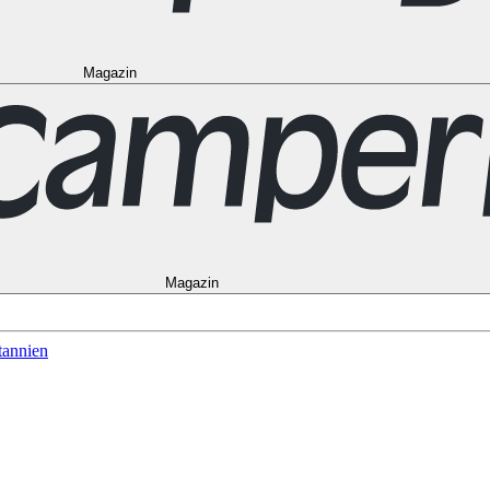
Magazin
to
Vancouver
Alle Ziele in den USA
Las Vegas
Los Angeles
Miami
New Y
Alle Reiseziele in Frankreich
Korsika
Lyon
Marseilles
Nizza
Paris
Toulous
in Norwegen
Bergen
Oslo
Alle Reiseziele in Spanien
Andalusien
Barcelon
le in Australien
Brisbane
Cairns
Melbourne
Perth
Sydney
Alle Ziele in Ne
schein
Magazin
tannien