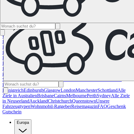
Namibia
Südafrika
Alle Ziele in
Kanada
Calgary
Halifax
Montreal
Toronto
Vancouver
Alle Ziele in den
USA
Las Vegas
Los Angeles
Miami
New York
San
Francisco
Chile
Costa Rica
Alle Reiseziele in
Deutschland
Berlin
Hamburg
Hannover
Köln
Leipzig
München
Stuttgart
Reiseziele in
Frankreich
Korsika
Lyon
Marseilles
Nizza
Paris
Toulouse
Alle
Reiseziele in
Italien
Cagliari
Florenz
Mailand
Rom
Sardinien
Venedig
Alle Reiseziele
in Norwegen
Bergen
Oslo
Alle Reiseziele in
Spanien
Andalusien
Barcelona
Bilbao
Madrid
Sevilla
Valencia
Alle
Reiseziele im Vereinigtem
Königreich
Edinburgh
Glasgow
London
Manchester
Schottland
Alle
Ziele in Australien
Brisbane
Cairns
Melbourne
Perth
Sydney
Alle Ziele
in Neuseeland
Auckland
Christchurch
Queenstown
Unsere
Fahrzeugtypen
Wohnmobil-Ratgeber
Reisemagazin
FAQ
Geschenk
Gutschein
Europa