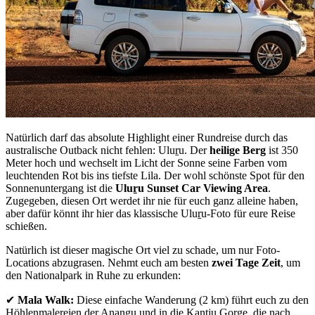
Natürlich darf das absolute Highlight einer Rundreise durch das
australische Outback nicht fehlen: Uluṟu. Der
heilige Berg
ist 350
Meter hoch und wechselt im Licht der Sonne seine Farben vom
leuchtenden Rot bis ins tiefste Lila. Der wohl schönste Spot für den
Sonnenuntergang ist die
Uluṟu Sunset Car Viewing Area
.
Zugegeben, diesen Ort werdet ihr nie für euch ganz alleine haben,
aber dafür könnt ihr hier das klassische Uluṟu-Foto für eure Reise
schießen.
Natürlich ist dieser magische Ort viel zu schade, um nur Foto-
Locations abzugrasen. Nehmt euch am besten
zwei Tage Zeit
, um
den Nationalpark in Ruhe zu erkunden:
✔
Mala Walk:
Diese einfache Wanderung (2 km) führt euch zu den
Höhlenmalereien der Anangu und in die Kantju Gorge, die nach