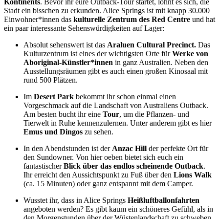
Kontinents
. Bevor ihr eure Outback-Tour startet, lohnt es sich, die
Stadt ein bisschen zu erkunden. Alice Springs ist mit knapp 30.000
Einwohner*innen das
kulturelle Zentrum des Red Centre
und hat
ein paar interessante Sehenswürdigkeiten auf Lager:
Absolut sehenswert ist das
Araluen Cultural Precinct.
Das
Kulturzentrum ist eines der wichtigsten Orte für
Werke von
Aboriginal-Künstler*innen
in ganz Australien. Neben den
Ausstellungsräumen gibt es auch einen großen Kinosaal mit
rund 500 Plätzen.
Im
Desert Park
bekommt ihr schon einmal einen
Vorgeschmack auf die Landschaft von Australiens Outback.
Am besten bucht ihr eine
Tour
, um die Pflanzen- und
Tierwelt in Ruhe kennenzulernen. Unter anderem gibt es hier
Emus und Dingos
zu sehen.
In den Abendstunden ist der
Anzac Hill
der perfekte Ort für
den Sundowner. Von hier oeben bietet sich euch ein
fantastischer
Blick über das endlos scheinende Outback
.
Ihr erreicht den Aussichtspunkt zu Fuß über den
Lions Walk
(ca. 15 Minuten) oder ganz entspannt mit dem Camper.
Wusstet ihr, dass in Alice Springs
Heißluftballonfahrten
angeboten werden? Es gibt kaum ein schöneres Gefühl, als in
den Morgenstunden über der Wüstenlandschaft zu schweben.