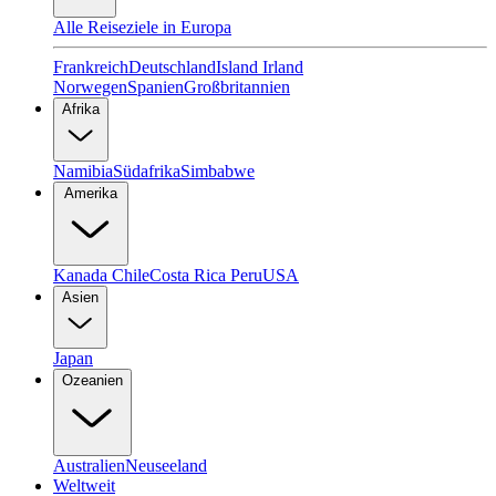
Alle Reiseziele in Europa
Frankreich
Deutschland
Island
Irland
Norwegen
Spanien
Großbritannien
Afrika
Namibia
Südafrika
Simbabwe
Amerika
Kanada
Chile
Costa Rica
Peru
USA
Asien
Japan
Ozeanien
Australien
Neuseeland
Weltweit