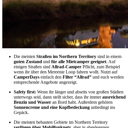
Die meisten
Straßen im Northern Territory
sind in einem
guten Zustand
und
für alle Mietcamper geeignet
. Auf
einigen Straßen sind
Allrad-Camper
Pflicht, zum Beispiel
wenn ihr über den Mereenie Loop fahren wollt. Nutzt auf
CamperDays
einfach den
Filter “Allrad”
und euch werden
entsprechende Angebote angezeigt.
Safety first:
Wenn ihr länger und abseits von großen Städten
unterwegs seid, dann stellt sicher, dass ihr immer
ausreichend
Benzin und Wasser
an Bord habt. Außerdem gehören
Sonnencreme und eine Kopfbedeckung
unbedingt ins
Gepäck.
Die meisten bebauten Gebiete im Northern Territory
verfügen über Mobilfunknetz
, aber in abgelegenen