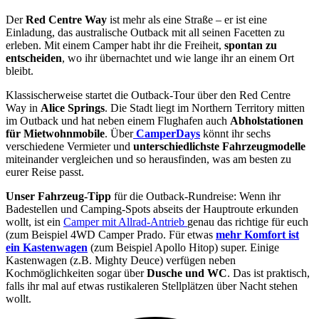
Der
Red Centre Way
ist mehr als eine Straße – er ist eine
Einladung, das australische Outback mit all seinen Facetten zu
erleben. Mit einem Camper habt ihr die Freiheit,
spontan zu
entscheiden
, wo ihr übernachtet und wie lange ihr an einem Ort
bleibt.
Klassischerweise startet die Outback-Tour über den Red Centre
Way in
Alice Springs
. Die Stadt liegt im Northern Territory mitten
im Outback und hat neben einem Flughafen auch
Abholstationen
für Mietwohnmobile
. Über
CamperDays
könnt ihr sechs
verschiedene Vermieter und
unterschiedlichste Fahrzeugmodelle
miteinander vergleichen und so herausfinden, was am besten zu
eurer Reise passt.
Unser Fahrzeug-Tipp
für die Outback-Rundreise: Wenn ihr
Badestellen und Camping-Spots abseits der Hauptroute erkunden
wollt, ist ein
Camper mit Allrad-Antrieb
genau das richtige für euch
(zum Beispiel 4WD Camper Prado. Für etwas
mehr Komfort ist
ein Kastenwagen
(zum Beispiel Apollo Hitop) super. Einige
Kastenwagen (z.B. Mighty Deuce) verfügen neben
Kochmöglichkeiten sogar über
Dusche und WC
. Das ist praktisch,
falls ihr mal auf etwas rustikaleren Stellplätzen über Nacht stehen
wollt.