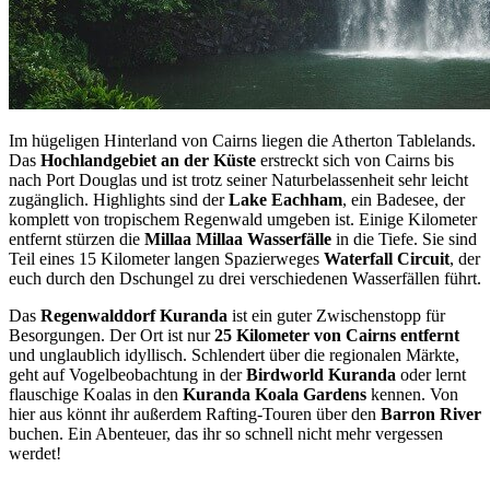
Im hügeligen Hinterland von Cairns liegen die Atherton Tablelands.
Das
Hochlandgebiet an der Küste
erstreckt sich von Cairns bis
nach Port Douglas und ist trotz seiner Naturbelassenheit sehr leicht
zugänglich. Highlights sind der
Lake Eachham
, ein Badesee, der
komplett von tropischem Regenwald umgeben ist. Einige Kilometer
entfernt stürzen die
Millaa Millaa Wasserfälle
in die Tiefe. Sie sind
Teil eines 15 Kilometer langen Spazierweges
Waterfall Circuit
, der
euch durch den Dschungel zu drei verschiedenen Wasserfällen führt.
Das
Regenwalddorf Kuranda
ist ein guter Zwischenstopp für
Besorgungen. Der Ort ist nur
25 Kilometer von Cairns entfernt
und unglaublich idyllisch. Schlendert über die regionalen Märkte,
geht auf Vogelbeobachtung in der
Birdworld Kuranda
oder lernt
flauschige Koalas in den
Kuranda Koala Gardens
kennen. Von
hier aus könnt ihr außerdem Rafting-Touren über den
Barron River
buchen. Ein Abenteuer, das ihr so schnell nicht mehr vergessen
werdet!