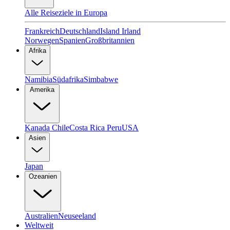
Alle Reiseziele in Europa
Frankreich
Deutschland
Island
Irland
Norwegen
Spanien
Großbritannien
Afrika
Namibia
Südafrika
Simbabwe
Amerika
Kanada
Chile
Costa Rica
Peru
USA
Asien
Japan
Ozeanien
Australien
Neuseeland
Weltweit