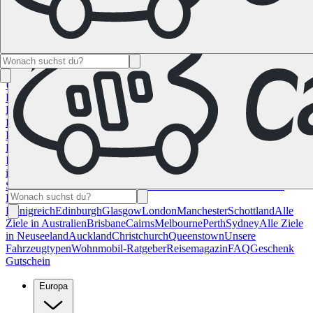
Namibia
Südafrika
Alle Ziele in
Kanada
Calgary
Halifax
Montreal
Toronto
Vancouver
Alle Ziele in den
USA
Las Vegas
Los Angeles
Miami
New York
San
Francisco
Chile
Costa Rica
Alle Reiseziele in
Deutschland
Berlin
Hamburg
Hannover
Köln
Leipzig
München
Stuttgart
Reiseziele in
Frankreich
Korsika
Lyon
Marseilles
Nizza
Paris
Toulouse
Alle
Reiseziele in
Italien
Cagliari
Florenz
Mailand
Rom
Sardinien
Venedig
Alle Reiseziele
in Norwegen
Bergen
Oslo
Alle Reiseziele in
Spanien
Andalusien
Barcelona
Bilbao
Madrid
Sevilla
Valencia
Alle
Reiseziele im Vereinigtem
Königreich
Edinburgh
Glasgow
London
Manchester
Schottland
Alle
Ziele in Australien
Brisbane
Cairns
Melbourne
Perth
Sydney
Alle Ziele
in Neuseeland
Auckland
Christchurch
Queenstown
Unsere
Fahrzeugtypen
Wohnmobil-Ratgeber
Reisemagazin
FAQ
Geschenk
Gutschein
Europa