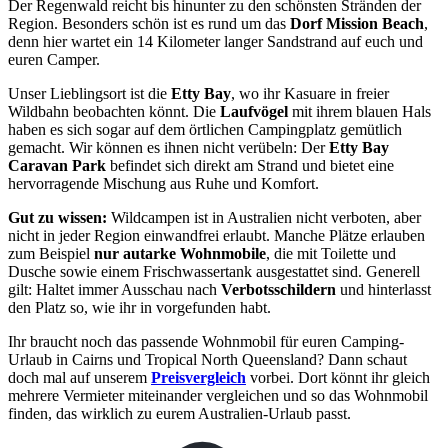
Der Regenwald reicht bis hinunter zu den schönsten Stränden der
Region. Besonders schön ist es rund um das
Dorf Mission Beach
,
denn hier wartet ein 14 Kilometer langer Sandstrand auf euch und
euren Camper.
Unser Lieblingsort ist die
Etty Bay
, wo ihr Kasuare in freier
Wildbahn beobachten könnt. Die
Laufvögel
mit ihrem blauen Hals
haben es sich sogar auf dem örtlichen Campingplatz gemütlich
gemacht. Wir können es ihnen nicht verübeln: Der
Etty Bay
Caravan Park
befindet sich direkt am Strand und bietet eine
hervorragende Mischung aus Ruhe und Komfort.
Gut zu wissen:
Wildcampen ist in Australien nicht verboten, aber
nicht in jeder Region einwandfrei erlaubt. Manche Plätze erlauben
zum Beispiel
nur autarke Wohnmobile
, die mit Toilette und
Dusche sowie einem Frischwassertank ausgestattet sind. Generell
gilt: Haltet immer Ausschau nach
Verbotsschildern
und hinterlasst
den Platz so, wie ihr in vorgefunden habt.
Ihr braucht noch das passende Wohnmobil für euren Camping-
Urlaub in Cairns und Tropical North Queensland? Dann schaut
doch mal auf unserem
Preisvergleich
vorbei. Dort könnt ihr gleich
mehrere Vermieter miteinander vergleichen und so das Wohnmobil
finden, das wirklich zu eurem Australien-Urlaub passt.