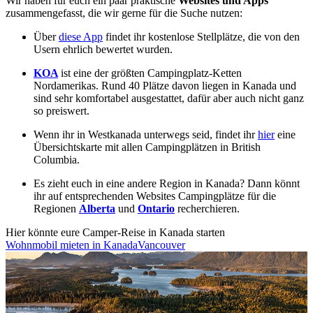
Wir haben für euch ein paar praktische
Websites und Apps
zusammengefasst, die wir gerne für die Suche nutzen:
Über
diese App
findet ihr kostenlose Stellplätze, die von den
Usern ehrlich bewertet wurden.
KOA
ist eine der größten Campingplatz-Ketten
Nordamerikas. Rund 40 Plätze davon liegen in Kanada und
sind sehr komfortabel ausgestattet, dafür aber auch nicht ganz
so preiswert.
Wenn ihr in Westkanada unterwegs seid, findet ihr
hier
eine
Übersichtskarte mit allen Campingplätzen in British
Columbia.
Es zieht euch in eine andere Region in Kanada? Dann könnt
ihr auf entsprechenden Websites Campingplätze für die
Regionen
Alberta
und
Ontario
recherchieren.
Hier könnte eure Camper-Reise in Kanada starten
Wohnmobil mieten in Kanada
Vancouver