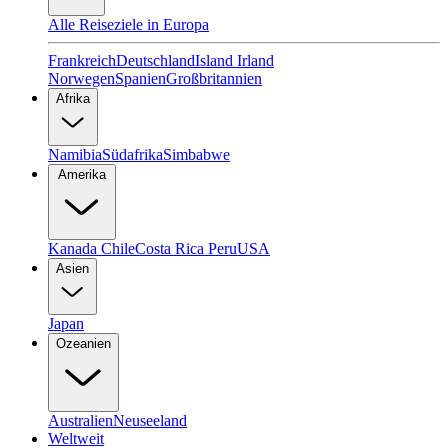
Alle Reiseziele in Europa
Frankreich
Deutschland
Island
Irland
Norwegen
Spanien
Großbritannien
Afrika
Namibia
Südafrika
Simbabwe
Amerika
Kanada
Chile
Costa Rica
Peru
USA
Asien
Japan
Ozeanien
Australien
Neuseeland
Weltweit