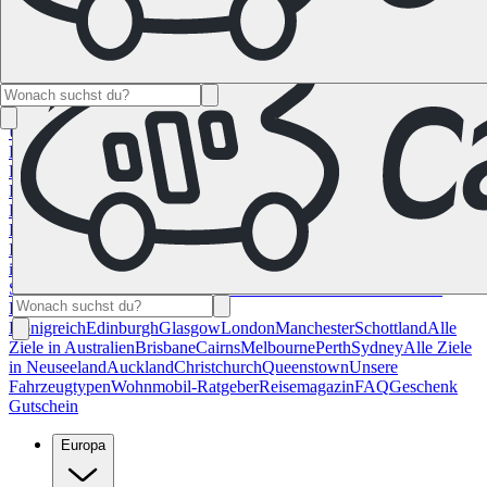
Namibia
Südafrika
Alle Ziele in
Kanada
Calgary
Halifax
Montreal
Toronto
Vancouver
Alle Ziele in den
USA
Las Vegas
Los Angeles
Miami
New York
San
Francisco
Chile
Costa Rica
Alle Reiseziele in
Deutschland
Berlin
Hamburg
Hannover
Köln
Leipzig
München
Stuttgart
Reiseziele in
Frankreich
Korsika
Lyon
Marseilles
Nizza
Paris
Toulouse
Alle
Reiseziele in
Italien
Cagliari
Florenz
Mailand
Rom
Sardinien
Venedig
Alle Reiseziele
in Norwegen
Bergen
Oslo
Alle Reiseziele in
Spanien
Andalusien
Barcelona
Bilbao
Madrid
Sevilla
Valencia
Alle
Reiseziele im Vereinigtem
Königreich
Edinburgh
Glasgow
London
Manchester
Schottland
Alle
Ziele in Australien
Brisbane
Cairns
Melbourne
Perth
Sydney
Alle Ziele
in Neuseeland
Auckland
Christchurch
Queenstown
Unsere
Fahrzeugtypen
Wohnmobil-Ratgeber
Reisemagazin
FAQ
Geschenk
Gutschein
Europa