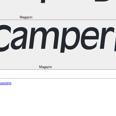
Magazin
to
Vancouver
Alle Ziele in den USA
Las Vegas
Los Angeles
Miami
New Y
Alle Reiseziele in Frankreich
Korsika
Lyon
Marseilles
Nizza
Paris
Toulous
in Norwegen
Bergen
Oslo
Alle Reiseziele in Spanien
Andalusien
Barcelon
le in Australien
Brisbane
Cairns
Melbourne
Perth
Sydney
Alle Ziele in Ne
schein
Magazin
tannien