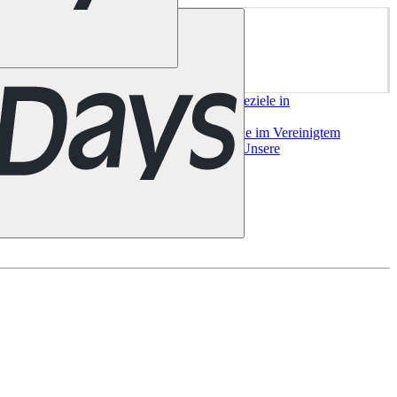
ork
San Francisco
Chile
Costa Rica
Alle Reiseziele in
e
Alle Reiseziele in
a
Bilbao
Madrid
Sevilla
Valencia
Alle Reiseziele im Vereinigtem
useeland
Auckland
Christchurch
Queenstown
Unsere