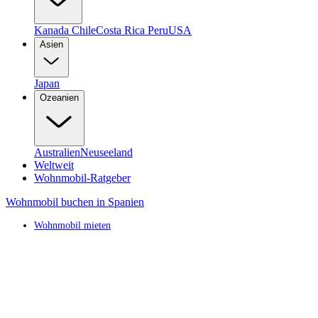
Kanada
Chile
Costa Rica
Peru
USA
Asien
Japan
Ozeanien
Australien
Neuseeland
Weltweit
Wohnmobil-Ratgeber
Wohnmobil buchen in Spanien
Wohnmobil mieten