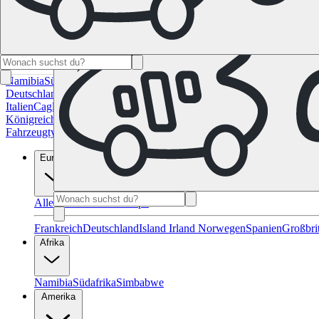
Namibia
Südafrika
Alle Ziele in Kanada
Calgary
Halifax
Montreal
Toron
Deutschland
Berlin
Hamburg
Hannover
Köln
Leipzig
München
Stuttgart
Italien
Cagliari
Florenz
Mailand
Rom
Sardinien
Venedig
Alle Reiseziele 
Königreich
Edinburgh
Glasgow
London
Manchester
Schottland
Alle Zie
Fahrzeugtypen
Wohnmobil-Ratgeber
Reisemagazin
FAQ
Geschenk Gut
Europa
Alle Reiseziele in Europa
Frankreich
Deutschland
Island
Irland
Norwegen
Spanien
Großbri
Afrika
Namibia
Südafrika
Simbabwe
Amerika