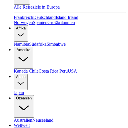
Alle Reiseziele in Europa
Frankreich
Deutschland
Island
Irland
Norwegen
Spanien
Großbritannien
Afrika
Namibia
Südafrika
Simbabwe
Amerika
Kanada
Chile
Costa Rica
Peru
USA
Asien
Japan
Ozeanien
Australien
Neuseeland
Weltweit