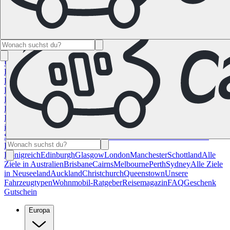
Namibia
Südafrika
Alle Ziele in
Kanada
Calgary
Halifax
Montreal
Toronto
Vancouver
Alle Ziele in den
USA
Las Vegas
Los Angeles
Miami
New York
San
Francisco
Chile
Costa Rica
Alle Reiseziele in
Deutschland
Berlin
Hamburg
Hannover
Köln
Leipzig
München
Stuttgart
Reiseziele in
Frankreich
Korsika
Lyon
Marseilles
Nizza
Paris
Toulouse
Alle
Reiseziele in
Italien
Cagliari
Florenz
Mailand
Rom
Sardinien
Venedig
Alle Reiseziele
in Norwegen
Bergen
Oslo
Alle Reiseziele in
Spanien
Andalusien
Barcelona
Bilbao
Madrid
Sevilla
Valencia
Alle
Reiseziele im Vereinigtem
Königreich
Edinburgh
Glasgow
London
Manchester
Schottland
Alle
Ziele in Australien
Brisbane
Cairns
Melbourne
Perth
Sydney
Alle Ziele
in Neuseeland
Auckland
Christchurch
Queenstown
Unsere
Fahrzeugtypen
Wohnmobil-Ratgeber
Reisemagazin
FAQ
Geschenk
Gutschein
Europa