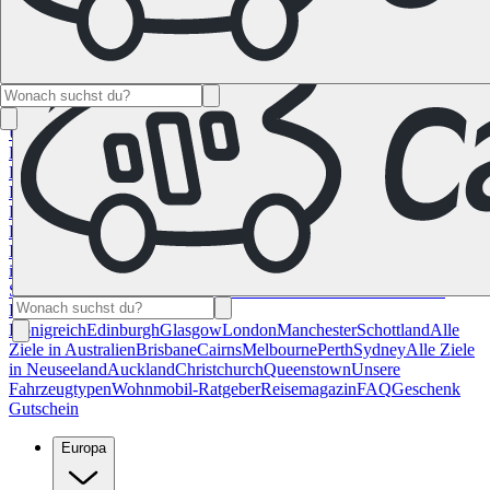
Namibia
Südafrika
Alle Ziele in
Kanada
Calgary
Halifax
Montreal
Toronto
Vancouver
Alle Ziele in den
USA
Las Vegas
Los Angeles
Miami
New York
San
Francisco
Chile
Costa Rica
Alle Reiseziele in
Deutschland
Berlin
Hamburg
Hannover
Köln
Leipzig
München
Stuttgart
Reiseziele in
Frankreich
Korsika
Lyon
Marseilles
Nizza
Paris
Toulouse
Alle
Reiseziele in
Italien
Cagliari
Florenz
Mailand
Rom
Sardinien
Venedig
Alle Reiseziele
in Norwegen
Bergen
Oslo
Alle Reiseziele in
Spanien
Andalusien
Barcelona
Bilbao
Madrid
Sevilla
Valencia
Alle
Reiseziele im Vereinigtem
Königreich
Edinburgh
Glasgow
London
Manchester
Schottland
Alle
Ziele in Australien
Brisbane
Cairns
Melbourne
Perth
Sydney
Alle Ziele
in Neuseeland
Auckland
Christchurch
Queenstown
Unsere
Fahrzeugtypen
Wohnmobil-Ratgeber
Reisemagazin
FAQ
Geschenk
Gutschein
Europa