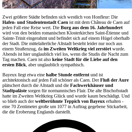
Zwei größere Städte befinden sich westlich von Honfleur: Die
Hafen- und Studentenstadt Caen
ist mit dem Château de Caen auf
jeden Fall eine Reise wert. Die
Burg aus dem 16. Jahrhundert
wird von den beiden romanischen Klosterkirchen Saint-Étienne und
Sainte-Trinit eingerahmt und befindet sich auf einem Hügel oberhalb
der Stadt. Die mittelalterliche Altstadt besteht leider nur noch aus
einem Straßenzug, da
im Zweiten Weltkrieg viel zerstört
wurde.
Abends ist hier unglaublich viel los, wenn die Studis die Nacht zum
Tag machen. Caen ist also
keine Stadt für die Liebe auf den
ersten Blick
, aber unglaublich sympathisch.
Bayeux liegt etwa eine
halbe Stunde entfernt
und ist
architektonisch auf jeden Fall schöner als Caen. Der
Fluß der Aure
plätschert durch die Altstadt und die
Fachwerkhäuser und
Stadtpaläste
sorgen für normannisches Flair. Die alte Bischofsstadt
hatte im Zweiten Weltkrieg Glück und wurde kaum beschädigt. Und
so blieb auch der
weltberühmte Teppich von Bayeux
erhalten -
eine 70 Zentimeter große um 1077 in Auftrag gegebene Stickarbeit,
die die Eroberung Englands darstellt.