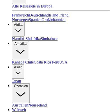
Alle Reiseziele in Europa
Frankreich
Deutschland
Island
Irland
Norwegen
Spanien
Großbritannien
Afrika
Namibia
Südafrika
Simbabwe
Amerika
Kanada
Chile
Costa Rica
Peru
USA
Asien
Japan
Ozeanien
Australien
Neuseeland
Weltweit