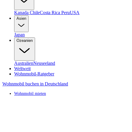
Kanada
Chile
Costa Rica
Peru
USA
Asien
Japan
Ozeanien
Australien
Neuseeland
Weltweit
Wohnmobil-Ratgeber
Wohnmobil buchen in Deutschland
Wohnmobil mieten