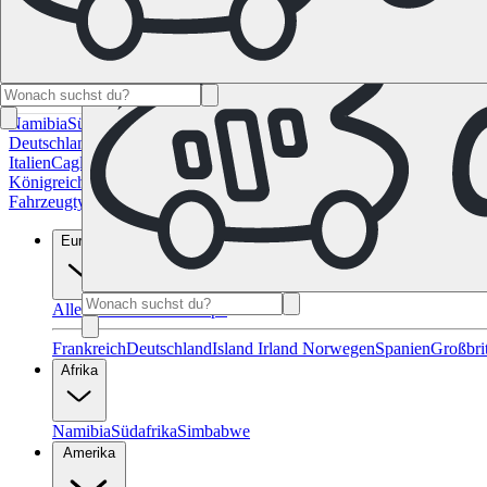
Namibia
Südafrika
Alle Ziele in Kanada
Calgary
Halifax
Montreal
Toron
Deutschland
Berlin
Hamburg
Hannover
Köln
Leipzig
München
Stuttgart
Italien
Cagliari
Florenz
Mailand
Rom
Sardinien
Venedig
Alle Reiseziele 
Königreich
Edinburgh
Glasgow
London
Manchester
Schottland
Alle Zie
Fahrzeugtypen
Wohnmobil-Ratgeber
Reisemagazin
FAQ
Geschenk Gut
Europa
Alle Reiseziele in Europa
Frankreich
Deutschland
Island
Irland
Norwegen
Spanien
Großbri
Afrika
Namibia
Südafrika
Simbabwe
Amerika