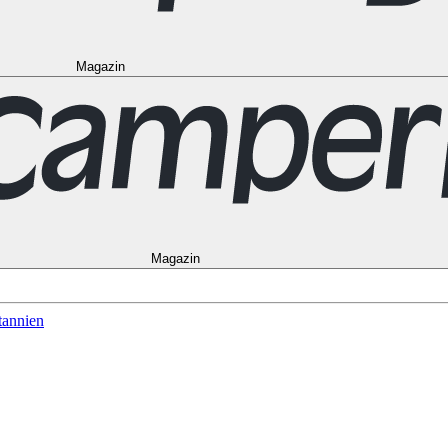
Magazin
to
Vancouver
Alle Ziele in den USA
Las Vegas
Los Angeles
Miami
New Y
Alle Reiseziele in Frankreich
Korsika
Lyon
Marseilles
Nizza
Paris
Toulous
in Norwegen
Bergen
Oslo
Alle Reiseziele in Spanien
Andalusien
Barcelon
le in Australien
Brisbane
Cairns
Melbourne
Perth
Sydney
Alle Ziele in Ne
schein
Magazin
tannien