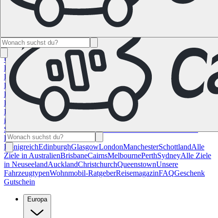
Namibia
Südafrika
Alle Ziele in
Kanada
Calgary
Halifax
Montreal
Toronto
Vancouver
Alle Ziele in den
USA
Las Vegas
Los Angeles
Miami
New York
San
Francisco
Chile
Costa Rica
Alle Reiseziele in
Deutschland
Berlin
Hamburg
Hannover
Köln
Leipzig
München
Stuttgart
Reiseziele in
Frankreich
Korsika
Lyon
Marseilles
Nizza
Paris
Toulouse
Alle
Reiseziele in
Italien
Cagliari
Florenz
Mailand
Rom
Sardinien
Venedig
Alle Reiseziele
in Norwegen
Bergen
Oslo
Alle Reiseziele in
Spanien
Andalusien
Barcelona
Bilbao
Madrid
Sevilla
Valencia
Alle
Reiseziele im Vereinigtem
Königreich
Edinburgh
Glasgow
London
Manchester
Schottland
Alle
Ziele in Australien
Brisbane
Cairns
Melbourne
Perth
Sydney
Alle Ziele
in Neuseeland
Auckland
Christchurch
Queenstown
Unsere
Fahrzeugtypen
Wohnmobil-Ratgeber
Reisemagazin
FAQ
Geschenk
Gutschein
Europa