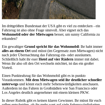
Im drittgrößten Bundestaat der USA gibt es viel zu entdecken - ein
Fahrzeug ist also ohne Frage sinnvoll. Aber eignet sich das
Wohnmobil oder der Mietwagen
besser, um sunny California zu
erkunden?
Ein gewaltiger
Grund spricht für das Wohnmobil
: Ihr habt immer
alles an einem Ort
und müsst (im Gegensatz zum Mietwagen) nicht
nach jeder Übernachtung das Fahrzeug ein- oder ausräumen.
Schließlich habt ihr euer
Hotel auf vier Rädern
immer mit dabei.
Wenn ihr also oft den Ort wechseln möchtet, ist das ein großer
Vorteil.
Einen Punkteabzug für das Wohnmobil gibt es in punkto
Vorankommen.
Mit dem Mietwagen seid ihr deutlicher schneller
unterwegs
und könnt euch mehr Sehenswürdigkeiten anschauen.
Außerdem ist das Fahren in Großstädten wie San Francisco oder
Los Angeles deutlich angenehmer mit einem kleinen PKW.
In dieser Rubrik gibt es keinen klaren Gewinner. Ihr müsst für euch
selber entscheiden, ob ihr mehr wert auf viele Sehenswürdigkeiten