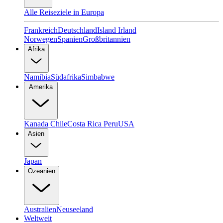
Alle Reiseziele in Europa
Frankreich
Deutschland
Island
Irland
Norwegen
Spanien
Großbritannien
Afrika
Namibia
Südafrika
Simbabwe
Amerika
Kanada
Chile
Costa Rica
Peru
USA
Asien
Japan
Ozeanien
Australien
Neuseeland
Weltweit