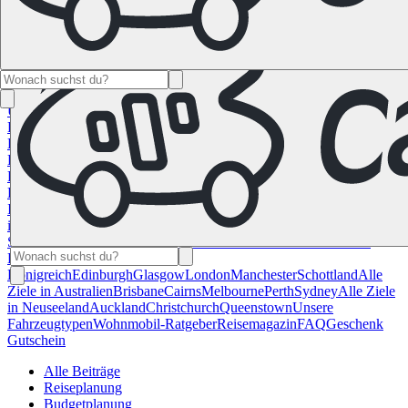
Namibia
Südafrika
Alle Ziele in
Kanada
Calgary
Halifax
Montreal
Toronto
Vancouver
Alle Ziele in den
USA
Las Vegas
Los Angeles
Miami
New York
San
Francisco
Chile
Costa Rica
Alle Reiseziele in
Deutschland
Berlin
Hamburg
Hannover
Köln
Leipzig
München
Stuttgart
Reiseziele in
Frankreich
Korsika
Lyon
Marseilles
Nizza
Paris
Toulouse
Alle
Reiseziele in
Italien
Cagliari
Florenz
Mailand
Rom
Sardinien
Venedig
Alle Reiseziele
in Norwegen
Bergen
Oslo
Alle Reiseziele in
Spanien
Andalusien
Barcelona
Bilbao
Madrid
Sevilla
Valencia
Alle
Reiseziele im Vereinigtem
Königreich
Edinburgh
Glasgow
London
Manchester
Schottland
Alle
Ziele in Australien
Brisbane
Cairns
Melbourne
Perth
Sydney
Alle Ziele
in Neuseeland
Auckland
Christchurch
Queenstown
Unsere
Fahrzeugtypen
Wohnmobil-Ratgeber
Reisemagazin
FAQ
Geschenk
Gutschein
Alle Beiträge
Reiseplanung
Budgetplanung