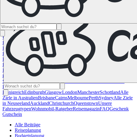
Namibia
Südafrika
Alle Ziele in
Kanada
Calgary
Halifax
Montreal
Toronto
Vancouver
Alle Ziele in den
USA
Las Vegas
Los Angeles
Miami
New York
San
Francisco
Chile
Costa Rica
Alle Reiseziele in
Deutschland
Berlin
Hamburg
Hannover
Köln
Leipzig
München
Stuttgart
Reiseziele in
Frankreich
Korsika
Lyon
Marseilles
Nizza
Paris
Toulouse
Alle
Reiseziele in
Italien
Cagliari
Florenz
Mailand
Rom
Sardinien
Venedig
Alle Reiseziele
in Norwegen
Bergen
Oslo
Alle Reiseziele in
Spanien
Andalusien
Barcelona
Bilbao
Madrid
Sevilla
Valencia
Alle
Reiseziele im Vereinigtem
Königreich
Edinburgh
Glasgow
London
Manchester
Schottland
Alle
Ziele in Australien
Brisbane
Cairns
Melbourne
Perth
Sydney
Alle Ziele
in Neuseeland
Auckland
Christchurch
Queenstown
Unsere
Fahrzeugtypen
Wohnmobil-Ratgeber
Reisemagazin
FAQ
Geschenk
Gutschein
Alle Beiträge
Reiseplanung
Budgetplanung