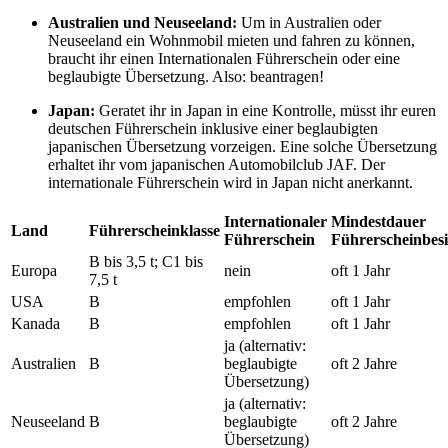
Australien und Neuseeland:
Um in Australien oder
Neuseeland ein Wohnmobil mieten und fahren zu können,
braucht ihr einen Internationalen Führerschein oder eine
beglaubigte Übersetzung. Also: beantragen!
Japan:
Geratet ihr in Japan in eine Kontrolle, müsst ihr euren
deutschen Führerschein inklusive einer beglaubigten
japanischen Übersetzung vorzeigen. Eine solche Übersetzung
erhaltet ihr vom japanischen Automobilclub JAF. Der
internationale Führerschein wird in Japan nicht anerkannt.
Internationaler
Mindestdauer
Land
Führerscheinklasse
Führerschein
Führerscheinbesi
B bis 3,5 t; C1 bis
Europa
nein
oft 1 Jahr
7,5 t
USA
B
empfohlen
oft 1 Jahr
Kanada
B
empfohlen
oft 1 Jahr
ja (alternativ:
Australien
B
beglaubigte
oft 2 Jahre
Übersetzung)
ja (alternativ:
Neuseeland
B
beglaubigte
oft 2 Jahre
Übersetzung)