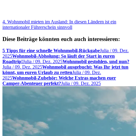
4. Wohnmobil mieten im Ausland: In diesen Ländern ist ein
internationaler Führerschein sinnvoll
Diese Beiträge könnten euch auch interessieren:
5 Tipps für eine schnelle Wohnmobil-Rückgabe
Julia
/
09. Dez.
2025
Wohnmobil-Abholung: So läuft der Start in euren
Roadtrip!
Julia
/
09. Dez. 2025
Wohnmobil gestohlen, und nun?
Julia
/
09. Dez. 2025
Wohnmobil ausgebucht: Was Ihr jetzt tun
könnt, um euren Urlaub zu retten
Julia
/
09. Dez.
2025
Wohnmobil-Zubehör: Welche Extras machen euer
Camper-Abenteuer perfekt?
Julia
/
09. Dez. 2025