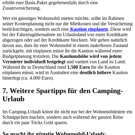
erhöht euer Basis-Paket gegebenenfalls durch eine
Zusatzversicherung.
Wer ein günstiges Wohnmobil mieten möchte, sollte im Rahmen
seiner Kostenplanung nicht nur die Mietkosten und die Versicherung
berücksichtigen, sondern auch eine
Kaution einplanen
. Diese wird
bei der Fahrzeugübernahme im Urlaubsland von eurer Kreditkarte
abgezogen oder auf der Kreditkarte blockiert. Wir gehen natürlich
davon aus, dass ihr euer Wohnmobil in einem makellosen Zustand
zurückgebt, mit einplanen müsst ihr die Kaution während eurer
Budgetplanung trotzdem. Die
Kautionshöhe
wird von jedem
Vermieter individuell festgelegt
und variiert von Land zu Land.
Während ihr in Deutschland rund
1.500 Euro
für die Kaution
einplanen müsst, wird in Australien eine
deutlich höhere
Kaution
hinterlegt (ca. 4.000 Euro).
7. Weitere Spartipps für den Camping-
Urlaub
Im Camping-Urlaub könnt ihr nicht nur bei der Wohnmobilmiete ein
Schnäppchen machen, sondern auch während der ganzen Reise
durch ein paar Tricks Geld sparen.
So macht ihr günstig Wohnmobil-Urlaub: