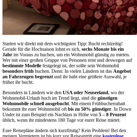
Starten wir direkt mit dem wichtigsten Tipp: Bucht rechtzeitig!
Gerade für die Hochsaison lohnt es sich,
sechs Monate bis ein
Jahr
im Voraus zu buchen, um ein Wohnmobil günstig zu mieten.
Wer mit einer großen Gruppe von Personen reist und deswegen auf
bestimmte Modelle
festgelegt ist, der sollte sein Wohnmobil
besonders früh
buchen. Denn: In vielen Ländern ist das
Angebot
an Fahrzeugen begrenzt
und ihr habt eine größere Auswahl, je
früher ihr bucht.
Besonders in Ländern wie den
USA oder Neuseeland
, wo der
Wohnmobil-Urlaub hoch im Trend liegt, sind die
günstigen
Wohnmobile schnell ausgebucht
. Mit einem Frühbucherrabatt
bekommt ihr euer Wohnmobil oft
bis zu 50% günstiger
. In Down
Under ist zum Beispiel ein Nachlass in Höhe von
5 – 8 Prozent
üblich, wenn ihr mindestens 180 Tage vor eurer Reise mietet.
Eure Reisepläne ändern sich kurzfristig? Kein Problem! Bei den
meisten Vermietern ist bis kurz vor Reiseantritt eine
kostenlose