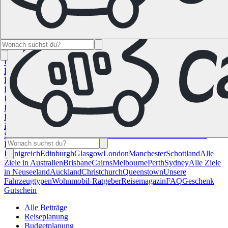
Namibia
Südafrika
Alle Ziele in
Kanada
Calgary
Halifax
Montreal
Toronto
Vancouver
Alle Ziele in den
USA
Las Vegas
Los Angeles
Miami
New York
San
Francisco
Chile
Costa Rica
Alle Reiseziele in
Deutschland
Berlin
Hamburg
Hannover
Köln
Leipzig
München
Stuttgart
Reiseziele in
Frankreich
Korsika
Lyon
Marseilles
Nizza
Paris
Toulouse
Alle
Reiseziele in
Italien
Cagliari
Florenz
Mailand
Rom
Sardinien
Venedig
Alle Reiseziele
in Norwegen
Bergen
Oslo
Alle Reiseziele in
Spanien
Andalusien
Barcelona
Bilbao
Madrid
Sevilla
Valencia
Alle
Reiseziele im Vereinigtem
Königreich
Edinburgh
Glasgow
London
Manchester
Schottland
Alle
Ziele in Australien
Brisbane
Cairns
Melbourne
Perth
Sydney
Alle Ziele
in Neuseeland
Auckland
Christchurch
Queenstown
Unsere
Fahrzeugtypen
Wohnmobil-Ratgeber
Reisemagazin
FAQ
Geschenk
Gutschein
Alle Beiträge
Reiseplanung
Budgetplanung