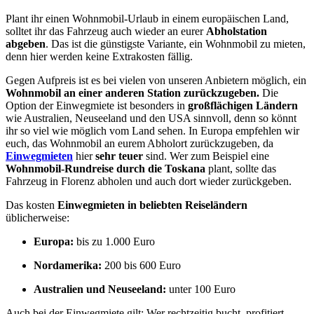
Plant ihr einen Wohnmobil-Urlaub in einem europäischen Land,
solltet ihr das Fahrzeug auch wieder an eurer
Abholstation
abgeben
. Das ist die günstigste Variante, ein Wohnmobil zu mieten,
denn hier werden keine Extrakosten fällig.
Gegen Aufpreis ist es bei vielen von unseren Anbietern möglich, ein
Wohnmobil an einer anderen Station zurückzugeben.
Die
Option der Einwegmiete ist besonders in
großflächigen Ländern
wie Australien, Neuseeland und den USA sinnvoll, denn so könnt
ihr so viel wie möglich vom Land sehen. In Europa empfehlen wir
euch, das Wohnmobil an eurem Abholort zurückzugeben, da
Einwegmieten
hier
sehr teuer
sind. Wer zum Beispiel eine
Wohnmobil-Rundreise durch die Toskana
plant, sollte das
Fahrzeug in Florenz abholen und auch dort wieder zurückgeben.
Das kosten
Einwegmieten in beliebten Reiseländern
üblicherweise:
Europa:
bis zu 1.000 Euro
Nordamerika:
200 bis 600 Euro
Australien und Neuseeland:
unter 100 Euro
Auch bei der Einwegmiete gilt: Wer rechtzeitig bucht, profitiert