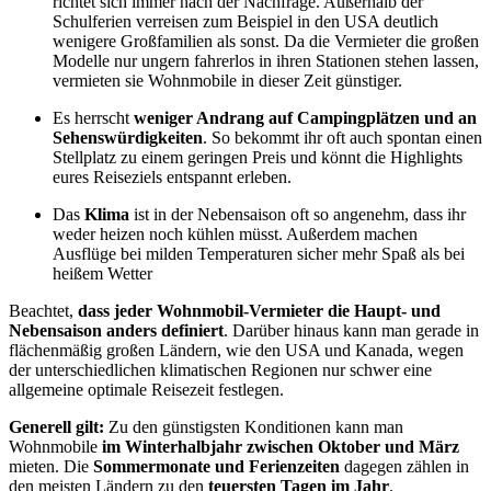
richtet sich immer nach der Nachfrage. Außerhalb der
Schulferien verreisen zum Beispiel in den USA deutlich
wenigere Großfamilien als sonst. Da die Vermieter die großen
Modelle nur ungern fahrerlos in ihren Stationen stehen lassen,
vermieten sie Wohnmobile in dieser Zeit günstiger.
Es herrscht
weniger Andrang
auf Campingplätzen und an
Sehenswürdigkeiten
. So bekommt ihr oft auch spontan einen
Stellplatz zu einem geringen Preis und könnt die Highlights
eures Reiseziels entspannt erleben.
Das
Klima
ist in der Nebensaison oft so angenehm, dass ihr
weder heizen noch kühlen müsst. Außerdem machen
Ausflüge bei milden Temperaturen sicher mehr Spaß als bei
heißem Wetter
Beachtet,
dass jeder Wohnmobil-Vermieter die Haupt- und
Nebensaison anders definiert
. Darüber hinaus kann man gerade in
flächenmäßig großen Ländern, wie den USA und Kanada, wegen
der unterschiedlichen klimatischen Regionen nur schwer eine
allgemeine optimale Reisezeit festlegen.
Generell gilt:
Zu den günstigsten Konditionen kann man
Wohnmobile
im Winterhalbjahr zwischen Oktober und März
mieten. Die
Sommermonate und Ferienzeiten
dagegen zählen in
den meisten Ländern zu den
teuersten Tagen im Jahr
.