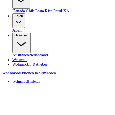
Kanada
Chile
Costa Rica
Peru
USA
Asien
Japan
Ozeanien
Australien
Neuseeland
Weltweit
Wohnmobil-Ratgeber
Wohnmobil buchen in Schweden
Wohnmobil mieten