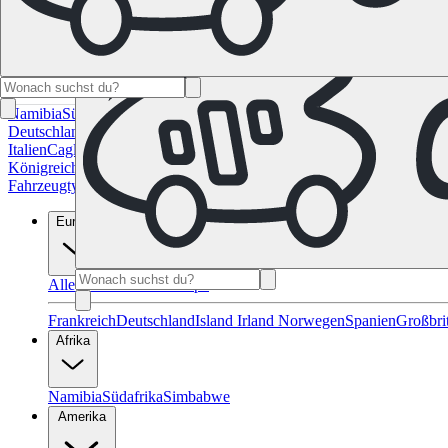
Namibia
Südafrika
Alle Ziele in Kanada
Calgary
Halifax
Montreal
Toron
Deutschland
Berlin
Hamburg
Hannover
Köln
Leipzig
München
Stuttgart
Italien
Cagliari
Florenz
Mailand
Rom
Sardinien
Venedig
Alle Reiseziele 
Königreich
Edinburgh
Glasgow
London
Manchester
Schottland
Alle Zie
Fahrzeugtypen
Wohnmobil-Ratgeber
Reisemagazin
FAQ
Geschenk Gut
Europa
Alle Reiseziele in Europa
Frankreich
Deutschland
Island
Irland
Norwegen
Spanien
Großbri
Afrika
Namibia
Südafrika
Simbabwe
Amerika