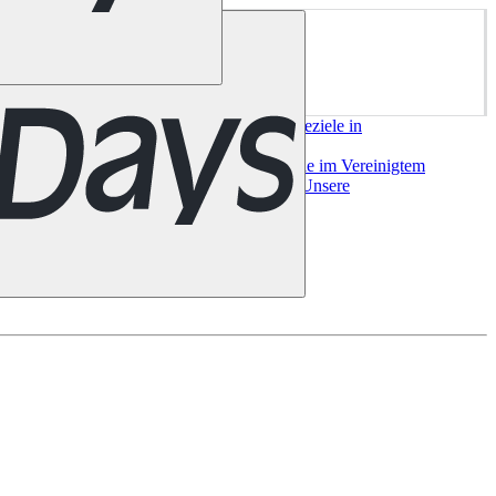
ork
San Francisco
Chile
Costa Rica
Alle Reiseziele in
e
Alle Reiseziele in
a
Bilbao
Madrid
Sevilla
Valencia
Alle Reiseziele im Vereinigtem
useeland
Auckland
Christchurch
Queenstown
Unsere