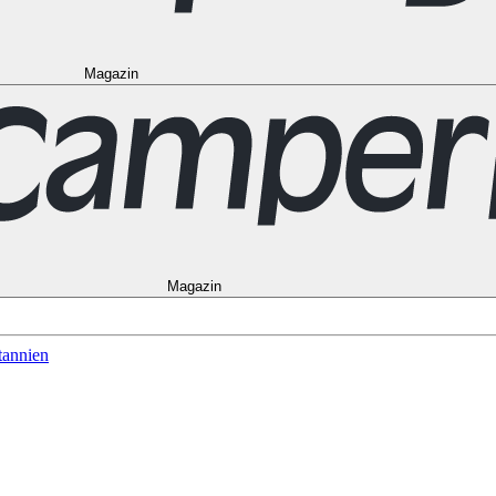
Magazin
to
Vancouver
Alle Ziele in den USA
Las Vegas
Los Angeles
Miami
New Y
Alle Reiseziele in Frankreich
Korsika
Lyon
Marseilles
Nizza
Paris
Toulous
in Norwegen
Bergen
Oslo
Alle Reiseziele in Spanien
Andalusien
Barcelon
le in Australien
Brisbane
Cairns
Melbourne
Perth
Sydney
Alle Ziele in Ne
schein
Magazin
tannien