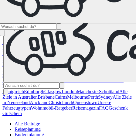
Namibia
Südafrika
Alle Ziele in
Kanada
Calgary
Halifax
Montreal
Toronto
Vancouver
Alle Ziele in den
USA
Las Vegas
Los Angeles
Miami
New York
San
Francisco
Chile
Costa Rica
Alle Reiseziele in
Deutschland
Berlin
Hamburg
Hannover
Köln
Leipzig
München
Stuttgart
Reiseziele in
Frankreich
Korsika
Lyon
Marseilles
Nizza
Paris
Toulouse
Alle
Reiseziele in
Italien
Cagliari
Florenz
Mailand
Rom
Sardinien
Venedig
Alle Reiseziele
in Norwegen
Bergen
Oslo
Alle Reiseziele in
Spanien
Andalusien
Barcelona
Bilbao
Madrid
Sevilla
Valencia
Alle
Reiseziele im Vereinigtem
Königreich
Edinburgh
Glasgow
London
Manchester
Schottland
Alle
Ziele in Australien
Brisbane
Cairns
Melbourne
Perth
Sydney
Alle Ziele
in Neuseeland
Auckland
Christchurch
Queenstown
Unsere
Fahrzeugtypen
Wohnmobil-Ratgeber
Reisemagazin
FAQ
Geschenk
Gutschein
Alle Beiträge
Reiseplanung
Budgetplanung