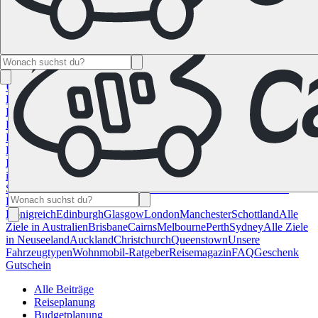
Namibia
Südafrika
Alle Ziele in
Kanada
Calgary
Halifax
Montreal
Toronto
Vancouver
Alle Ziele in den
USA
Las Vegas
Los Angeles
Miami
New York
San
Francisco
Chile
Costa Rica
Alle Reiseziele in
Deutschland
Berlin
Hamburg
Hannover
Köln
Leipzig
München
Stuttgart
Reiseziele in
Frankreich
Korsika
Lyon
Marseilles
Nizza
Paris
Toulouse
Alle
Reiseziele in
Italien
Cagliari
Florenz
Mailand
Rom
Sardinien
Venedig
Alle Reiseziele
in Norwegen
Bergen
Oslo
Alle Reiseziele in
Spanien
Andalusien
Barcelona
Bilbao
Madrid
Sevilla
Valencia
Alle
Reiseziele im Vereinigtem
Königreich
Edinburgh
Glasgow
London
Manchester
Schottland
Alle
Ziele in Australien
Brisbane
Cairns
Melbourne
Perth
Sydney
Alle Ziele
in Neuseeland
Auckland
Christchurch
Queenstown
Unsere
Fahrzeugtypen
Wohnmobil-Ratgeber
Reisemagazin
FAQ
Geschenk
Gutschein
Alle Beiträge
Reiseplanung
Budgetplanung