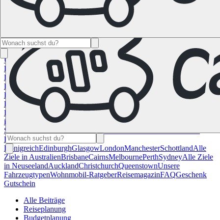
Namibia
Südafrika
Alle Ziele in
Kanada
Calgary
Halifax
Montreal
Toronto
Vancouver
Alle Ziele in den
USA
Las Vegas
Los Angeles
Miami
New York
San
Francisco
Chile
Costa Rica
Alle Reiseziele in
Deutschland
Berlin
Hamburg
Hannover
Köln
Leipzig
München
Stuttgart
Reiseziele in
Frankreich
Korsika
Lyon
Marseilles
Nizza
Paris
Toulouse
Alle
Reiseziele in
Italien
Cagliari
Florenz
Mailand
Rom
Sardinien
Venedig
Alle Reiseziele
in Norwegen
Bergen
Oslo
Alle Reiseziele in
Spanien
Andalusien
Barcelona
Bilbao
Madrid
Sevilla
Valencia
Alle
Reiseziele im Vereinigtem
Königreich
Edinburgh
Glasgow
London
Manchester
Schottland
Alle
Ziele in Australien
Brisbane
Cairns
Melbourne
Perth
Sydney
Alle Ziele
in Neuseeland
Auckland
Christchurch
Queenstown
Unsere
Fahrzeugtypen
Wohnmobil-Ratgeber
Reisemagazin
FAQ
Geschenk
Gutschein
Alle Beiträge
Reiseplanung
Budgetplanung