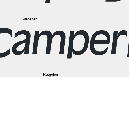
Ratgeber
to
Vancouver
Alle Ziele in den USA
Las Vegas
Los Angeles
Miami
New Y
Alle Reiseziele in Frankreich
Korsika
Lyon
Marseilles
Nizza
Paris
Toulous
in Norwegen
Bergen
Oslo
Alle Reiseziele in Spanien
Andalusien
Barcelon
le in Australien
Brisbane
Cairns
Melbourne
Perth
Sydney
Alle Ziele in Ne
schein
Ratgeber