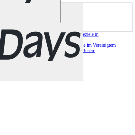
ork
San Francisco
Chile
Costa Rica
Alle Reiseziele in
e
Alle Reiseziele in
a
Bilbao
Madrid
Sevilla
Valencia
Alle Reiseziele im Vereinigtem
useeland
Auckland
Christchurch
Queenstown
Unsere