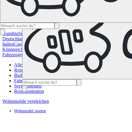
Namibia
Südafrika
Alle Ziele in Kanada
Calgary
Halifax
Montreal
Toron
Deutschland
Berlin
Hamburg
Hannover
Köln
Leipzig
München
Stuttgart
Italien
Cagliari
Florenz
Mailand
Rom
Sardinien
Venedig
Alle Reiseziele 
Königreich
Edinburgh
Glasgow
London
Manchester
Schottland
Alle Zie
Fahrzeugtypen
Wohnmobil-Ratgeber
Reisemagazin
FAQ
Geschenk Gut
Alle Beiträge
Reiseplanung
Budgetplanung
Fahrzeug
Servicethemen
Reiseinspiration
Wohnmobile vergleichen
Wohnmobil mieten