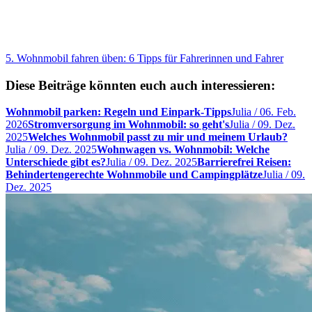
5. Wohnmobil fahren üben: 6 Tipps für Fahrerinnen und Fahrer
Diese Beiträge könnten euch auch interessieren:
Wohnmobil parken: Regeln und Einpark-Tipps
Julia
/
06. Feb.
2026
Stromversorgung im Wohnmobil: so geht's
Julia
/
09. Dez.
2025
Welches Wohnmobil passt zu mir und meinem Urlaub?
Julia
/
09. Dez. 2025
Wohnwagen vs. Wohnmobil: Welche
Unterschiede gibt es?
Julia
/
09. Dez. 2025
Barrierefrei Reisen:
Behindertengerechte Wohnmobile und Campingplätze
Julia
/
09.
Dez. 2025