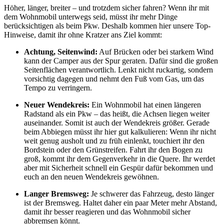
Höher, länger, breiter – und trotzdem sicher fahren? Wenn ihr mit
dem Wohnmobil unterwegs seid, müsst ihr mehr Dinge
berücksichtigen als beim Pkw. Deshalb kommen hier unsere Top-
Hinweise, damit ihr ohne Kratzer ans Ziel kommt:
Achtung, Seitenwind:
Auf Brücken oder bei starkem Wind
kann der Camper aus der Spur geraten. Dafür sind die großen
Seitenflächen verantwortlich. Lenkt nicht ruckartig, sondern
vorsichtig dagegen und nehmt den Fuß vom Gas, um das
Tempo zu verringern.
Neuer Wendekreis:
Ein Wohnmobil hat einen längeren
Radstand als ein Pkw – das heißt, die Achsen liegen weiter
auseinander. Somit ist auch der Wendekreis größer. Gerade
beim Abbiegen müsst ihr hier gut kalkulieren: Wenn ihr nicht
weit genug ausholt und zu früh einlenkt, touchiert ihr den
Bordstein oder den Grünstreifen. Fahrt ihr den Bogen zu
groß, kommt ihr dem Gegenverkehr in die Quere. Ihr werdet
aber mit Sicherheit schnell ein Gespür dafür bekommen und
euch an den neuen Wendekreis gewöhnen.
Langer Bremsweg:
Je schwerer das Fahrzeug, desto länger
ist der Bremsweg. Haltet daher ein paar Meter mehr Abstand,
damit ihr besser reagieren und das Wohnmobil sicher
abbremsen könnt.