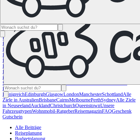
Namibia
Südafrika
Alle Ziele in
Kanada
Calgary
Halifax
Montreal
Toronto
Vancouver
Alle Ziele in den
USA
Las Vegas
Los Angeles
Miami
New York
San
Francisco
Chile
Costa Rica
Alle Reiseziele in
Deutschland
Berlin
Hamburg
Hannover
Köln
Leipzig
München
Stuttgart
Reiseziele in
Frankreich
Korsika
Lyon
Marseilles
Nizza
Paris
Toulouse
Alle
Reiseziele in
Italien
Cagliari
Florenz
Mailand
Rom
Sardinien
Venedig
Alle Reiseziele
in Norwegen
Bergen
Oslo
Alle Reiseziele in
Spanien
Andalusien
Barcelona
Bilbao
Madrid
Sevilla
Valencia
Alle
Reiseziele im Vereinigtem
Königreich
Edinburgh
Glasgow
London
Manchester
Schottland
Alle
Ziele in Australien
Brisbane
Cairns
Melbourne
Perth
Sydney
Alle Ziele
in Neuseeland
Auckland
Christchurch
Queenstown
Unsere
Fahrzeugtypen
Wohnmobil-Ratgeber
Reisemagazin
FAQ
Geschenk
Gutschein
Alle Beiträge
Reiseplanung
Budgetplanung