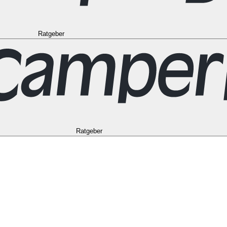
Ratgeber
to
Vancouver
Alle Ziele in den USA
Las Vegas
Los Angeles
Miami
New Y
Alle Reiseziele in Frankreich
Korsika
Lyon
Marseilles
Nizza
Paris
Toulous
in Norwegen
Bergen
Oslo
Alle Reiseziele in Spanien
Andalusien
Barcelon
le in Australien
Brisbane
Cairns
Melbourne
Perth
Sydney
Alle Ziele in Ne
schein
Ratgeber