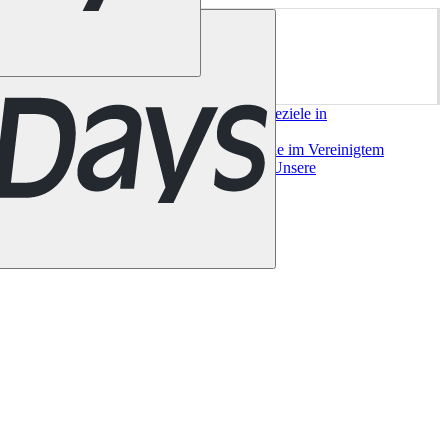
ork
San Francisco
Chile
Costa Rica
Alle Reiseziele in
e
Alle Reiseziele in
a
Bilbao
Madrid
Sevilla
Valencia
Alle Reiseziele im Vereinigtem
useeland
Auckland
Christchurch
Queenstown
Unsere