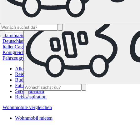
Namibia
Südafrika
Alle Ziele in Kanada
Calgary
Halifax
Montreal
Toron
Deutschland
Berlin
Hamburg
Hannover
Köln
Leipzig
München
Stuttgart
Italien
Cagliari
Florenz
Mailand
Rom
Sardinien
Venedig
Alle Reiseziele 
Königreich
Edinburgh
Glasgow
London
Manchester
Schottland
Alle Zie
Fahrzeugtypen
Wohnmobil-Ratgeber
Reisemagazin
FAQ
Geschenk Gut
Alle Beiträge
Reiseplanung
Budgetplanung
Fahrzeug
Servicethemen
Reiseinspiration
Wohnmobile vergleichen
Wohnmobil mieten